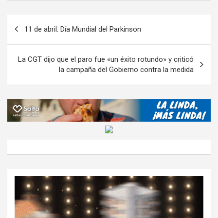
b
er
s
gr
o
n
m
o
A
a
o
g
p
Navegación
11 de abril: Día Mundial del Parkinson
o
p
m
M
er
ar
de
k
p
ail
tir
entradas
La CGT dijo que el paro fue «un éxito rotundo» y criticó
la campaña del Gobierno contra la medida