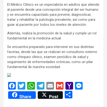
El Médico Clínico es un especialista en adultos que atiende
al paciente desde una concepción integral del ser humano
y se encuentra capacitado para prevenir, diagnosticar,
tratar y rehabilitar la patología prevalente, así como para
guiar al paciente por todos los niveles de atención.
Además, realiza la promoción de la salud y cumple un rol
fundamental en la medicina actual.
Se encuentra preparado para intervenir en sus distintas
facetas, desde las que se realizan en consultorio externo
como chequeo clínico, examen periódico de salud y
seguimiento de enfermedades crónicas, como un pilar
fundamental de nuestra sociedad.
F
T
W
T
E
G
Y
M
a
wi
h
el
m
m
a
es
C
Share
Post
ce
tt
at
e
ail
ail
h
se
o