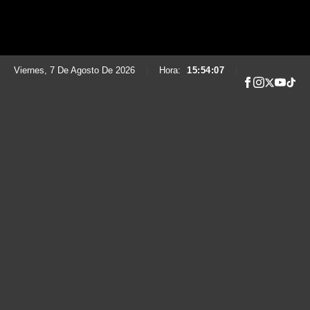
Viernes, 7 De Agosto De 2026
|
Hora:
15:54:08
|