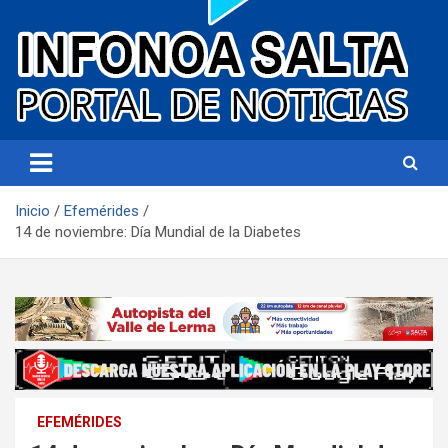
Portal de noticias
Infonoa Salta
Inicio
Efemérides
14 de noviembre: Día Mundial de la Diabetes
EFEMÉRIDES