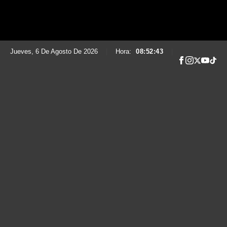
Jueves, 6 De Agosto De 2026
|
Hora:
08:52:45
|