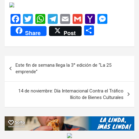
F
T
W
T
E
G
Y
M
a
wi
h
el
m
m
a
es
C
Share
Post
ce
tt
at
e
ail
ail
h
se
o
b
er
s
gr
o
n
m
o
A
a
o
g
p
Navegación
Este fin de semana llega la 3° edición de “La 25
o
p
m
M
er
ar
de
emprende”
k
p
ail
tir
entradas
14 de noviembre: Día Internacional Contra el Tráfico
Ilícito de Bienes Culturales