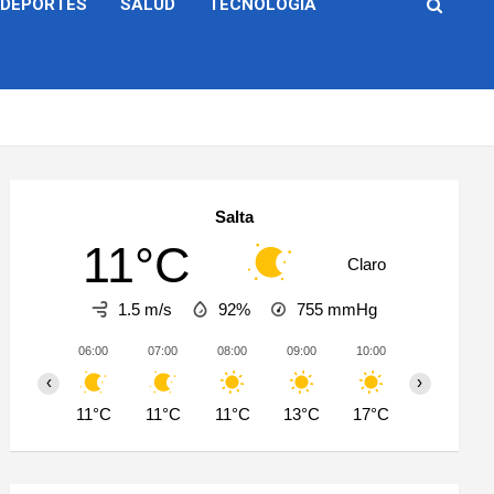
DEPORTES
SALUD
TECNOLOGÍA
Salta
11°C
Claro
1.5 m/s
92%
755
mmHg
06:00
07:00
08:00
09:00
10:00
11:00
‹
›
11°C
11°C
11°C
13°C
17°C
20°C