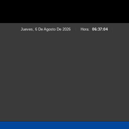
Jueves, 6 De Agosto De 2026
|
Hora:
06:37:06
|
Saltar