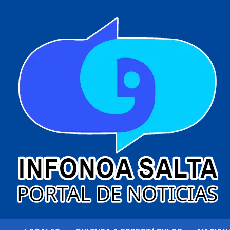
al
contenido
Portal de noticias
Infonoa Salta