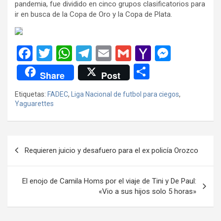
pandemia, fue dividido en cinco grupos clasificatorios para
ir en busca de la Copa de Oro y la Copa de Plata.
F
T
W
T
E
G
Y
M
a
wi
h
el
m
m
a
es
C
Share
Post
ce
tt
at
e
ail
ail
h
se
o
Etiquetas:
FADEC
,
Liga Nacional de futbol para ciegos
,
b
er
s
gr
o
n
m
Yaguarettes
o
A
a
o
g
p
o
p
m
M
er
ar
Navegación
k
p
ail
tir
Requieren juicio y desafuero para el ex policía Orozco
de
entradas
El enojo de Camila Homs por el viaje de Tini y De Paul:
«Vio a sus hijos solo 5 horas»