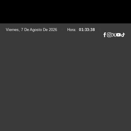
Viernes, 7 De Agosto De 2026
|
Hora:
01:33:41
|