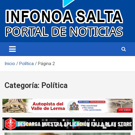
Portal de noticias
Infonoa Salta
Inicio
Política
Página 2
Categoría:
Política