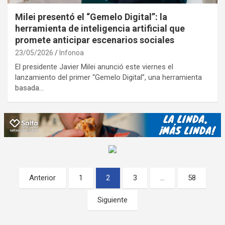
Milei presentó el “Gemelo Digital”: la
herramienta de inteligencia artificial que
promete anticipar escenarios sociales
23/05/2026
Infonoa
El presidente Javier Milei anunció este viernes el
lanzamiento del primer “Gemelo Digital”, una herramienta
basada…
Paginación
Anterior
1
2
3
…
58
de
Siguiente
entradas