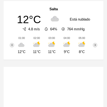
Salta
12°C
Está nublado
4.8 m/s
64%
764
mmHg
01:00
02:00
03:00
04:00
05:00
06:00
‹
›
12°C
11°C
11°C
9°C
8°C
8°C