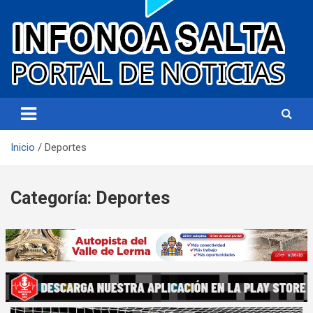
Portal de noticias
Infonoa Salta
Inicio
Deportes
Categoría:
Deportes