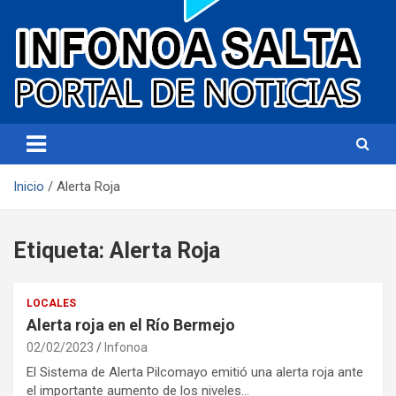
Portal de noticias
Infonoa Salta
Inicio
Alerta Roja
Etiqueta:
Alerta Roja
LOCALES
Alerta roja en el Río Bermejo
02/02/2023
Infonoa
El Sistema de Alerta Pilcomayo emitió una alerta roja ante
el importante aumento de los niveles…