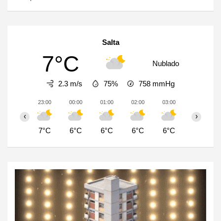
Salta
7°C
Nublado
2.3 m/s
75%
758
mmHg
23:00
00:00
01:00
02:00
03:00
04:00
‹
›
7°C
6°C
6°C
6°C
6°C
6°C