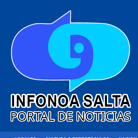
al
contenido
Portal de noticias
Infonoa Salta