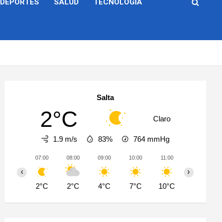
DEPORTES
SALUD
TECNOLOGÍA
Salta
2°C
Claro
1.9 m/s
83%
764
mmHg
07:00
08:00
09:00
10:00
11:00
12:00
‹
›
2°C
2°C
4°C
7°C
10°C
12°C