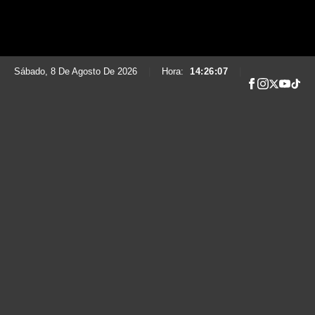
Sábado, 8 De Agosto De 2026
|
Hora:
14:26:08
|