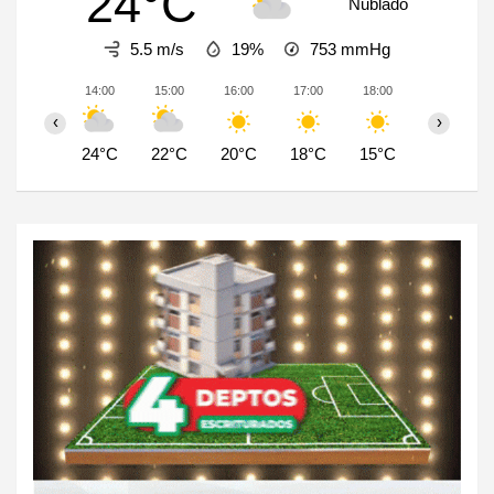
24°C
Nublado
5.5 m/s
19%
753
mmHg
14:00
15:00
16:00
17:00
18:00
19:00
‹
›
24°C
22°C
20°C
18°C
15°C
12°C