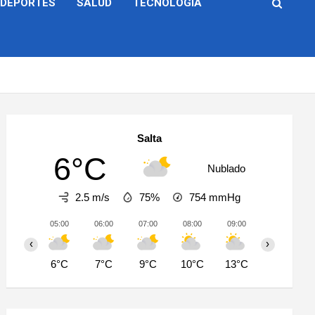
DEPORTES
SALUD
TECNOLOGÍA
Salta
6°C
Nublado
2.5 m/s
75%
754
mmHg
05:00
06:00
07:00
08:00
09:00
10:00
‹
›
6°C
7°C
9°C
10°C
13°C
18°C