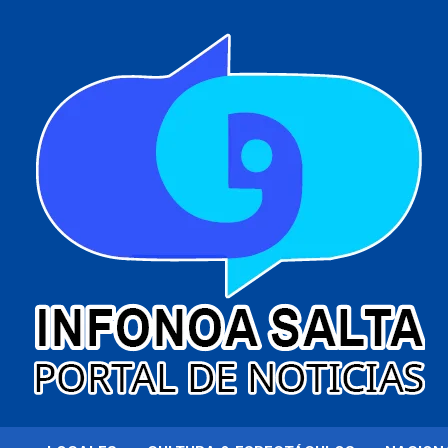
al
contenido
Portal de noticias
Infonoa Salta