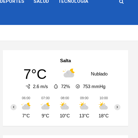
DEPORTES
SALUD
TECNOLOGÍA
Salta
7°C
Nublado
2.6 m/s
72%
753
mmHg
06:00
07:00
08:00
09:00
10:00
11:00
‹
›
7°C
9°C
10°C
13°C
18°C
23°C