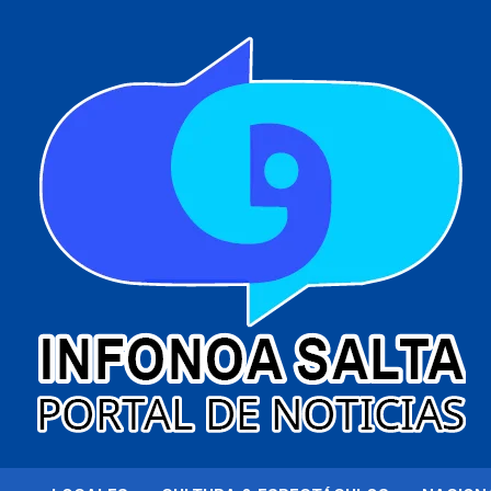
al
contenido
Portal de noticias
Infonoa Salta