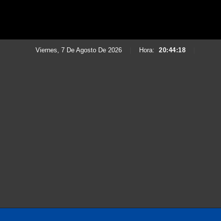
Viernes, 7 De Agosto De 2026
|
Hora:
20:44:20
|
Saltar