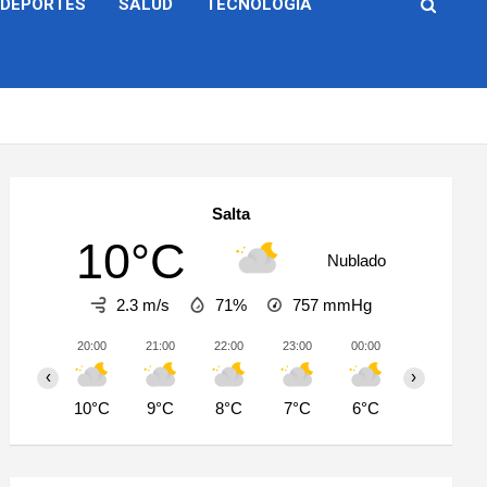
DEPORTES
SALUD
TECNOLOGÍA
Salta
10°C
Nublado
2.3 m/s
71%
757
mmHg
20:00
21:00
22:00
23:00
00:00
01:00
‹
›
10°C
9°C
8°C
7°C
6°C
6°C