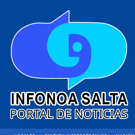
al
contenido
Portal de noticias
Infonoa Salta