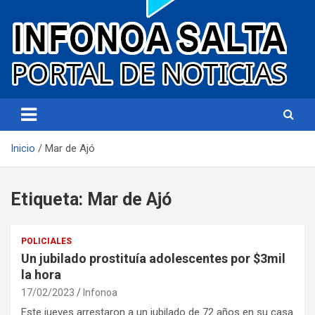
Portal de noticias
Infonoa Salta
Inicio
Mar de Ajó
Etiqueta:
Mar de Ajó
POLICIALES
Un jubilado prostituía adolescentes por $3mil
la hora
17/02/2023
Infonoa
Este jueves arrestaron a un jubilado de 72 años en su casa