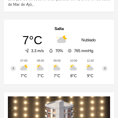
de Mar de Ajó,…
Salta
7°C
Nublado
3.3 m/s
70%
765
mmHg
07:00
08:00
09:00
10:00
11:00
12:00
‹
›
7°C
7°C
7°C
8°C
9°C
11°C