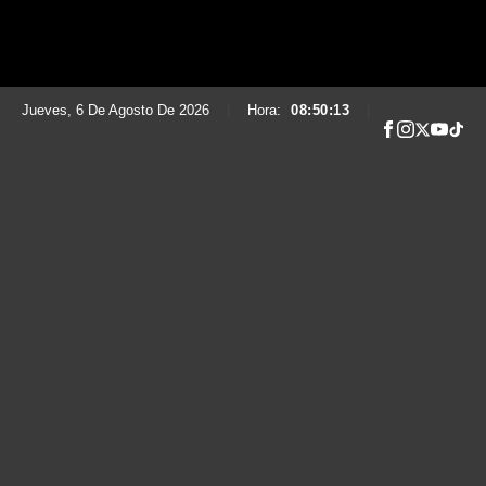
Jueves, 6 De Agosto De 2026
|
Hora:
08:50:14
|