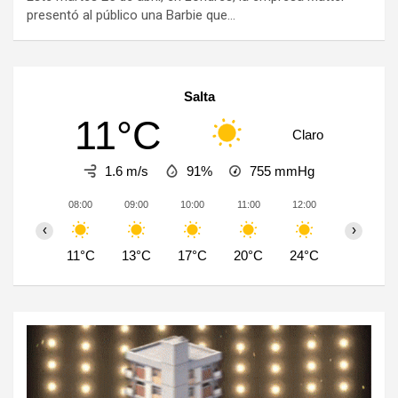
presentó al público una Barbie que…
Salta
11°C
Claro
1.6 m/s
91%
755
mmHg
08:00
09:00
10:00
11:00
12:00
13:00
‹
›
11°C
13°C
17°C
20°C
24°C
27°C