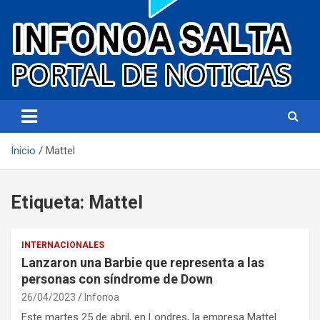
Portal de noticias
Infonoa Salta
Inicio
Mattel
Etiqueta:
Mattel
INTERNACIONALES
Lanzaron una Barbie que representa a las
personas con síndrome de Down
26/04/2023
Infonoa
Este martes 25 de abril, en Londres, la empresa Mattel