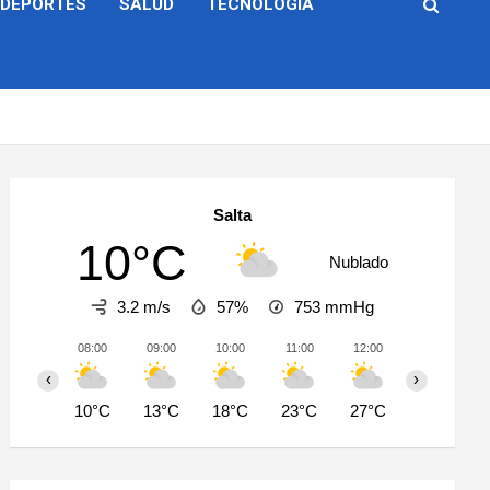
DEPORTES
SALUD
TECNOLOGÍA
Salta
10°C
Nublado
3.2 m/s
57%
753
mmHg
08:00
09:00
10:00
11:00
12:00
13:00
‹
›
10°C
13°C
18°C
23°C
27°C
28°C