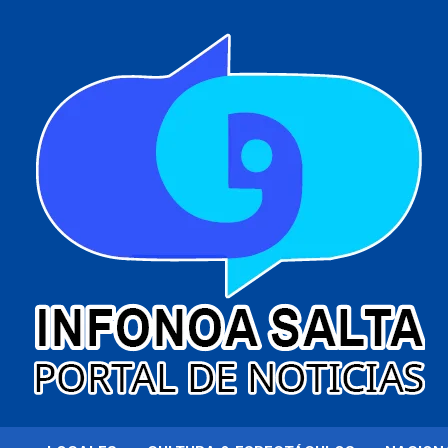
al
contenido
Portal de noticias
Infonoa Salta