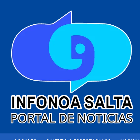
al
contenido
Portal de noticias
Infonoa Salta