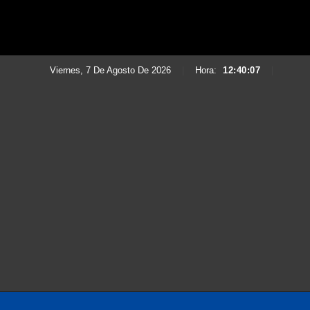
Viernes, 7 De Agosto De 2026
|
Hora:
12:40:09
|
Saltar