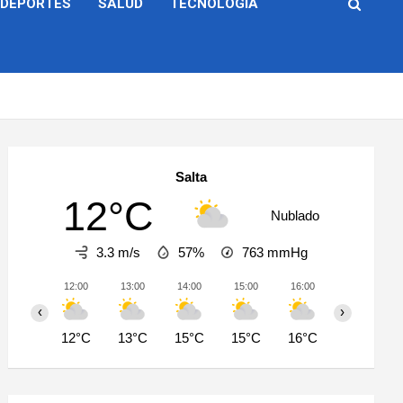
DEPORTES
SALUD
TECNOLOGÍA
Salta
12°C
Nublado
3.3 m/s
57%
763
mmHg
12:00
13:00
14:00
15:00
16:00
17:00
‹
›
12°C
13°C
15°C
15°C
16°C
16°C