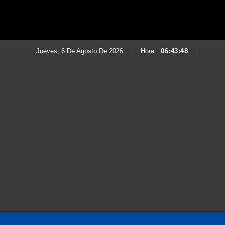
Jueves, 6 De Agosto De 2026
|
Hora:
06:43:49
|
Saltar