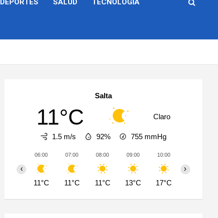
DEPORTES
SALUD
TECNOLOGÍA
Salta
11°C
Claro
1.5 m/s
92%
755
mmHg
06:00
07:00
08:00
09:00
10:00
11:00
‹
›
11°C
11°C
11°C
13°C
17°C
20°C