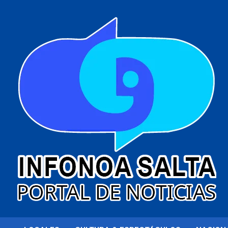
al
contenido
Portal de noticias
Infonoa Salta