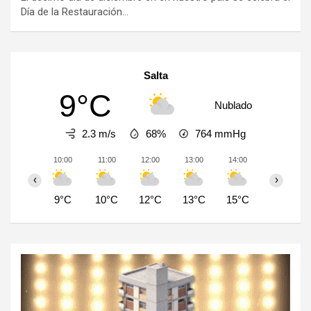
Día de la Restauración…
Salta
9°C
Nublado
2.3 m/s
68%
764
mmHg
10:00
11:00
12:00
13:00
14:00
15:00
‹
›
9°C
10°C
12°C
13°C
15°C
15°C