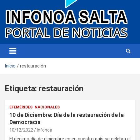
Portal de noticias
Infonoa Salta
Inicio
restauración
Etiqueta:
restauración
EFEMÉRIDES
NACIONALES
10 de Diciembre: Día de la restauración de la
Democracia
10/12/2022
Infonoa
El decimo día de diciembre en en nuestro país se celebra el