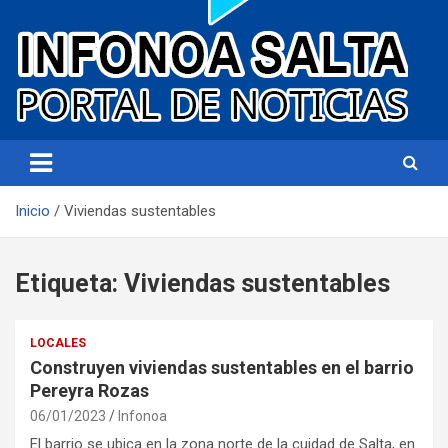
Portal de noticias
Infonoa Salta
Inicio
Viviendas sustentables
Etiqueta:
Viviendas sustentables
LOCALES
Construyen viviendas sustentables en el barrio
Pereyra Rozas
06/01/2023
Infonoa
El barrio se ubica en la zona norte de la cuidad de Salta, en