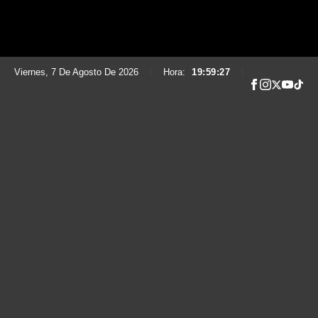
Viernes, 7 De Agosto De 2026
|
Hora:
19:59:28
|