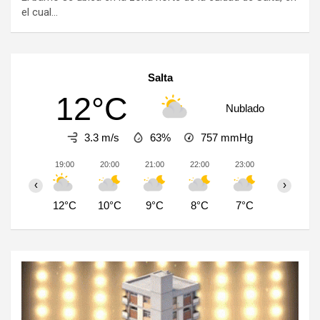
el cual…
Salta
12°C
Nublado
3.3 m/s
63%
757
mmHg
19:00
20:00
21:00
22:00
23:00
00:00
‹
›
12°C
10°C
9°C
8°C
7°C
6°C