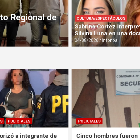
pozo de agua
En Castañares s
00 vecinos de
mejorarán el dr
CULTURA/ESPECTÁCULOS
calles
Sabrina Cortez interpre
Silvina Luna en una doc
04/08/2026
Infonoa
04/08/2026
Infonoa
S
POLICIALES
POLICIALES
orizó a integrante de
Cinco hombres fueron