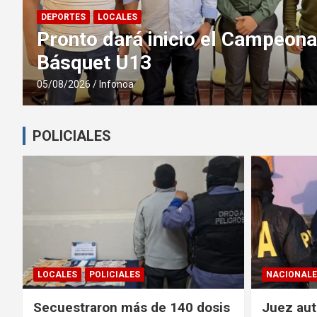
La Provincia ejecuta un nuevo 
que beneficiará a más de 20.0
capital
05/08/2026
Infonoa
POLICIALES
LOCALES
POLICIALES
NACIONALE
Secuestraron más de 140 dosis
Juez aut