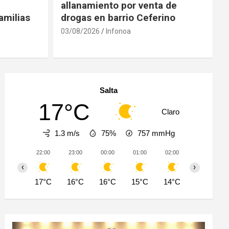
allanamiento por venta de
amilias
drogas en barrio Ceferino
03/08/2026
Infonoa
Salta
17°C
Claro
1.3 m/s
75%
757
mmHg
22:00
23:00
00:00
01:00
02:00
03:00
‹
›
17°C
16°C
16°C
15°C
14°C
14°C