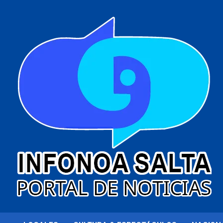
al
contenido
Portal de noticias
Infonoa Salta