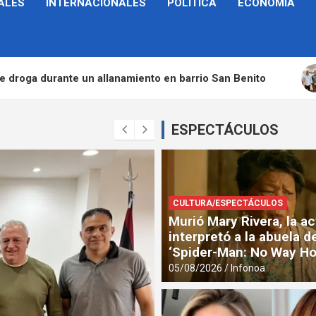
ALES
INTERNACIONALES
POLÍTICA
ECONOMÍA
barrio San Benito
Pronto dará inicio el Campeona
ESPECTÁCULOS
CULTURA/ESPECTÁCULOS
Murió Mary Rivera, la ac
interpretó a la abuela 
‘Spider-Man: No Way H
05/08/2026
Infonoa
LOCALES
SOCIEDAD