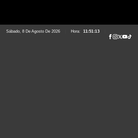
Sábado, 8 De Agosto De 2026
|
Hora:
11:51:14
|