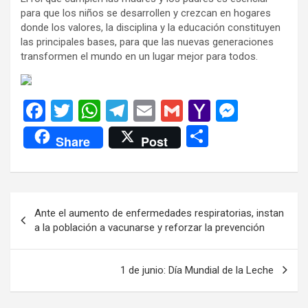
para que los niños se desarrollen y crezcan en hogares
donde los valores, la disciplina y la educación constituyen
las principales bases, para que las nuevas generaciones
transformen el mundo en un lugar mejor para todos.
F
T
W
T
E
G
Y
M
a
wi
h
el
m
m
a
es
C
Share
Post
ce
tt
at
e
ail
ail
h
se
o
b
er
s
gr
o
n
m
o
A
a
o
g
p
Navegación
Ante el aumento de enfermedades respiratorias, instan
o
p
m
M
er
ar
de
a la población a vacunarse y reforzar la prevención
k
p
ail
tir
entradas
1 de junio: Día Mundial de la Leche