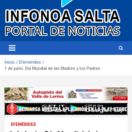
Portal de noticias
Infonoa Salta
Inicio
Efemérides
1 de junio: Día Mundial de las Madres y los Padres
EFEMÉRIDES