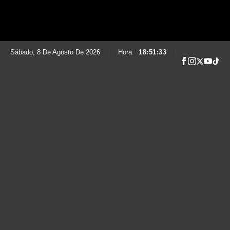
Sábado, 8 De Agosto De 2026
|
Hora:
18:51:35
|