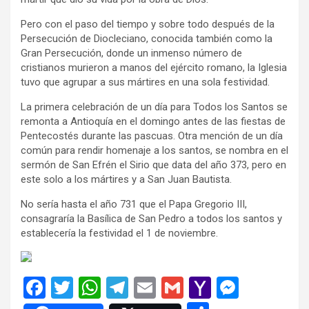
Pero con el paso del tiempo y sobre todo después de la
Persecución de Diocleciano, conocida también como la
Gran Persecución, donde un inmenso número de
cristianos murieron a manos del ejército romano, la Iglesia
tuvo que agrupar a sus mártires en una sola festividad.
La primera celebración de un día para Todos los Santos se
remonta a Antioquía en el domingo antes de las fiestas de
Pentecostés durante las pascuas. Otra mención de un día
común para rendir homenaje a los santos, se nombra en el
sermón de San Efrén el Sirio que data del año 373, pero en
este solo a los mártires y a San Juan Bautista.
No sería hasta el año 731 que el Papa Gregorio III,
consagraría la Basílica de San Pedro a todos los santos y
establecería la festividad el 1 de noviembre.
F
T
W
T
E
G
Y
M