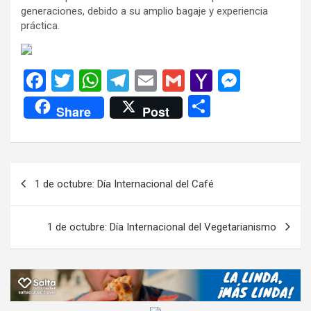
generaciones, debido a su amplio bagaje y experiencia
práctica.
F
T
W
T
E
G
Y
M
a
wi
h
el
m
m
a
es
C
Share
Post
ce
tt
at
e
ail
ail
h
se
o
b
er
s
gr
o
n
m
o
A
a
o
g
p
Navegación
1 de octubre: Día Internacional del Café
o
p
m
M
er
ar
de
k
p
ail
tir
entradas
1 de octubre: Día Internacional del Vegetarianismo