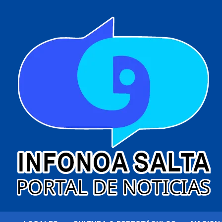
al
contenido
Portal de noticias
Infonoa Salta