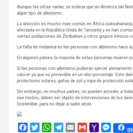
Aunque las cifras varían, se estima que en América del No
algún tipo de albinismo.
La afección es mucho más común en África subsahariana;
afectada en la República Unida de Tanzanía y se han comu
ciertas poblaciones de Zimbabwe y otros grupos étnicos co
La falta de melanina en las personas con albinismo hace q
En algunos países, la mayoría de estas personas mueren por
Si las personas con albinismo pudieran ejercer plenamente s
cáncer ya que es prevenible en un alto porcentaje. Esto debe
protectores solares, gafas de sol y ropa de protección sola
Sin embargo, en muchos países, no pueden acceder a todas
ese motivo, deben ser objeto de intervenciones de los der
Sostenible, para no dejar a nadie atrás.
F
T
W
T
E
G
Y
M
Sh