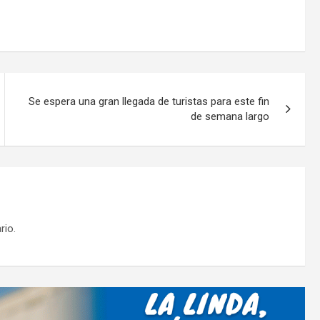
o
m
p
ar
tir
Se espera una gran llegada de turistas para este fin
de semana largo
rio.