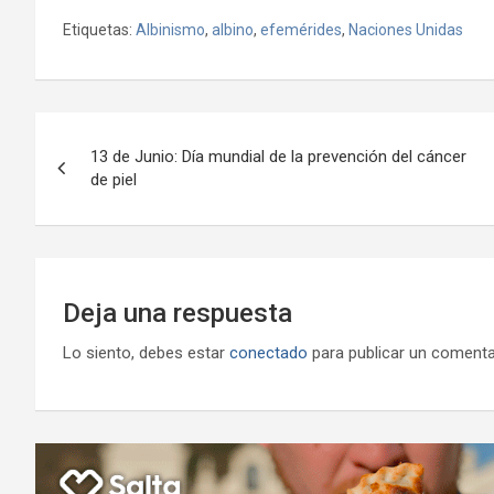
a
wi
h
el
m
m
a
es
Etiquetas:
Albinismo
,
albino
,
efemérides
,
Naciones Unidas
ce
tt
at
e
ail
ail
h
se
b
er
s
gr
o
n
o
A
a
o
g
Navegación
o
p
m
M
er
13 de Junio: Día mundial de la prevención del cáncer
de
de piel
k
p
ail
entradas
Deja una respuesta
Lo siento, debes estar
conectado
para publicar un comenta