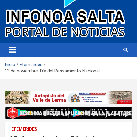
Portal de noticias
Infonoa Salta
Inicio
Efemérides
13 de noviembre: Día del Pensamiento Nacional
EFEMÉRIDES