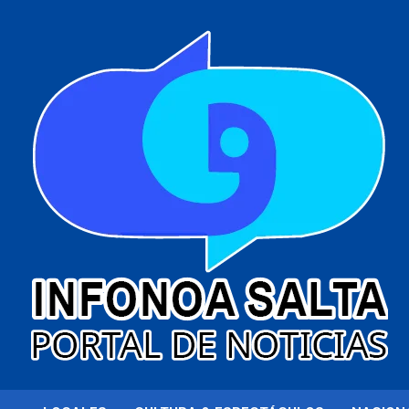
al
contenido
Portal de noticias
Infonoa Salta