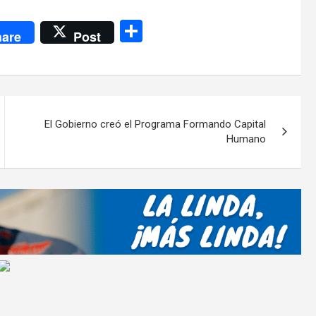
C
are
Post
o
m
p
ar
El Gobierno creó el Programa Formando Capital
tir
Humano