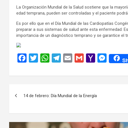
La Organización Mundial de la Salud sostiene que la mayorí
edad temprana, pueden ser controladas y el paciente podrá
Es por ello que en el Día Mundial de las Cardiopatías Congé
preparar a sus sistemas de salud ante esta enfermedad. Es 
importancia de un diagnóstico temprano y se garantice el t
F
T
W
T
E
G
Y
M
Sh
a
wi
h
el
m
m
a
es
ce
tt
at
e
ail
ail
h
se
b
er
s
gr
o
n
Navegación
o
A
a
o
g
14 de febrero: Día Mundial de la Energía
de
o
p
m
M
er
k
p
ail
entradas