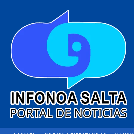
al
contenido
Portal de noticias
Infonoa Salta