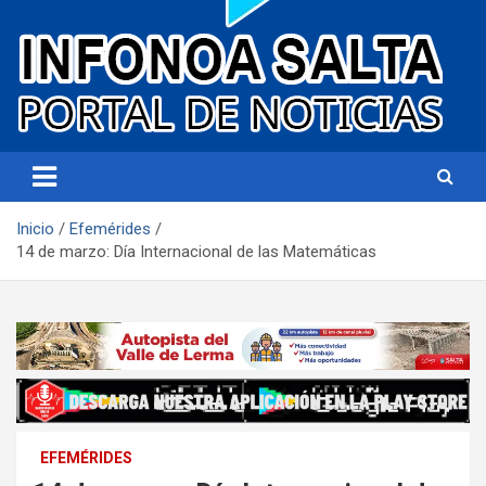
Portal de noticias
Infonoa Salta
Inicio
Efemérides
14 de marzo: Día Internacional de las Matemáticas
EFEMÉRIDES