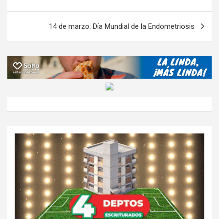
k
p
ail
tir
entradas
14 de marzo: Día Mundial de la Endometriosis