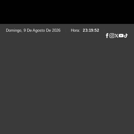
Domingo, 9 De Agosto De 2026
|
Hora:
23:19:53
|