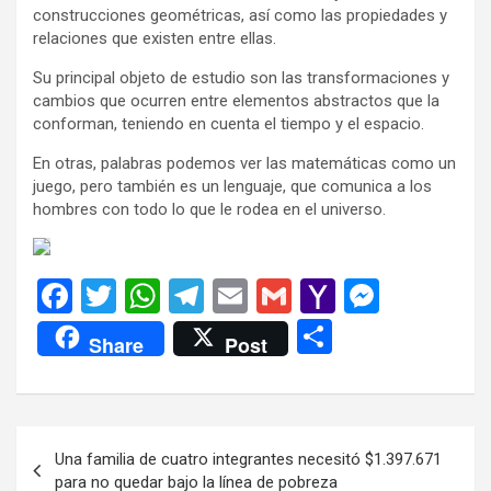
construcciones geométricas, así como las propiedades y
relaciones que existen entre ellas.
Su principal objeto de estudio son las transformaciones y
cambios que ocurren entre elementos abstractos que la
conforman, teniendo en cuenta el tiempo y el espacio.
En otras, palabras podemos ver las matemáticas como un
juego, pero también es un lenguaje, que comunica a los
hombres con todo lo que le rodea en el universo.
F
T
W
T
E
G
Y
M
a
wi
h
el
m
m
a
es
C
Share
Post
ce
tt
at
e
ail
ail
h
se
o
b
er
s
gr
o
n
m
o
A
a
o
g
p
Navegación
Una familia de cuatro integrantes necesitó $1.397.671
o
p
m
M
er
ar
de
para no quedar bajo la línea de pobreza