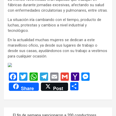
fábricas durante jornadas excesivas, afectando su salud
con enfermedades circulatorias y pulmonares, entre otras.
La situación iría cambiando con el tiempo, producto de
luchas, protestas y cambios a nivel industrial y
tecnológico.
En la actualidad muchas mujeres se dedican a este
maravilloso oficio, ya desde sus lugares de trabajo o
desde sus casas, ayudándonos con su trabajo a vestirnos
para cualquier ocasión.
F
T
W
T
E
G
Y
M
a
wi
h
el
m
m
a
es
C
Share
Post
ce
tt
at
e
ail
ail
h
se
o
b
er
s
gr
o
n
m
o
A
a
o
g
p
Navegación
El fin de semana sancionaron a 200 conductores