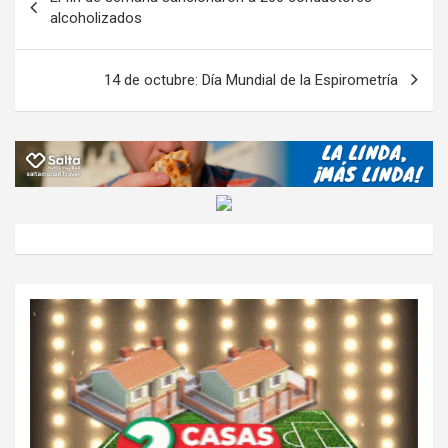
o
p
m
M
er
ar
de
alcoholizados
k
p
ail
tir
entradas
14 de octubre: Día Mundial de la Espirometría