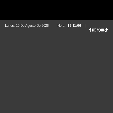
Lunes, 10 De Agosto De 2026
|
Hora:
16:11:07
|