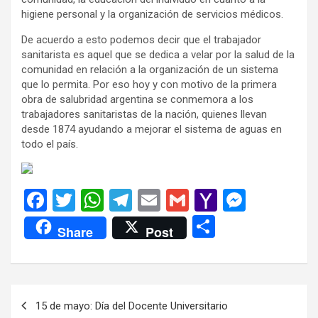
higiene personal y la organización de servicios médicos.
De acuerdo a esto podemos decir que el trabajador
sanitarista es aquel que se dedica a velar por la salud de la
comunidad en relación a la organización de un sistema
que lo permita. Por eso hoy y con motivo de la primera
obra de salubridad argentina se conmemora a los
trabajadores sanitaristas de la nación, quienes llevan
desde 1874 ayudando a mejorar el sistema de aguas en
todo el país.
F
T
W
T
E
G
Y
M
a
wi
h
el
m
m
a
es
C
Share
Post
ce
tt
at
e
ail
ail
h
se
o
b
er
s
gr
o
n
m
o
A
a
o
g
p
Navegación
15 de mayo: Día del Docente Universitario
o
p
m
M
er
ar
de