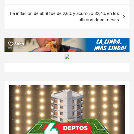
k
p
ail
tir
entradas
La inflación de abril fue de 2,6% y acumuló 32,4% en los
últimos doce meses