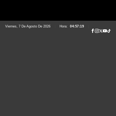
Viernes, 7 De Agosto De 2026
|
Hora:
04:57:20
|