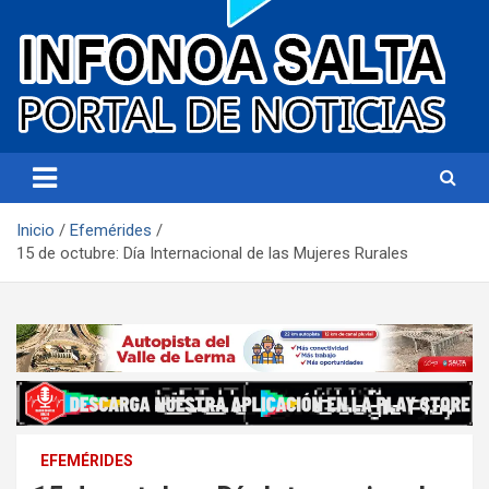
Portal de noticias
Infonoa Salta
Inicio
Efemérides
15 de octubre: Día Internacional de las Mujeres Rurales
EFEMÉRIDES