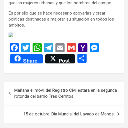
que las mujeres urbanas y que los hombres del campo.
Es por ello que se hace necesario apoyarlas y crear
políticas destinadas a mejorar su situación en todos los
ámbitos.
F
T
W
T
E
G
Y
M
a
wi
h
el
m
m
a
es
C
Share
Post
ce
tt
at
e
ail
ail
h
se
o
b
er
s
gr
o
n
m
o
A
a
o
g
p
Navegación
Mañana el móvil del Registro Civil estará en la segunda
o
p
m
M
er
ar
de
rotonda del barrio Tres Cerritos
k
p
ail
tir
entradas
15 de octubre: Día Mundial del Lavado de Manos