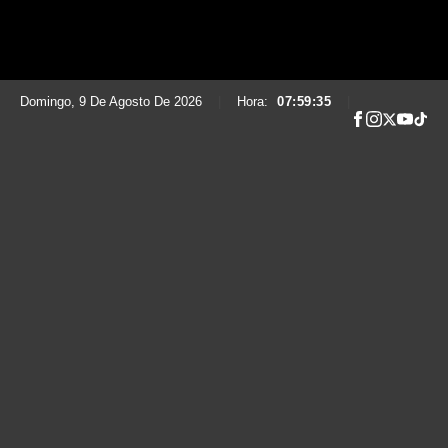
Domingo, 9 De Agosto De 2026
|
Hora:
07:59:36
|