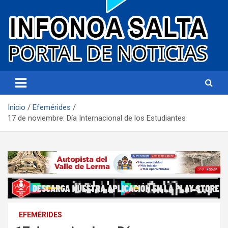
Portal de noticias
Infonoa Salta
Inicio
Efemérides
17 de noviembre: Día Internacional de los Estudiantes
EFEMÉRIDES