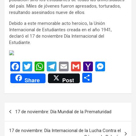
del país. Miles de jóvenes fueron apresados, torturados,
resultando asesinados nueve de ellos.
Debido a este memorable acto heroico, la Unión
Internacional de Estudiantes creada en el año 1941,
declaró el 17 de noviembre Día Internacional del
Estudiante.
F
T
W
T
E
G
Y
M
a
wi
h
el
m
m
a
es
C
Share
Post
ce
tt
at
e
ail
ail
h
se
o
b
er
s
gr
o
n
m
o
A
a
o
g
p
Navegación
17 de noviembre: Día Mundial de la Prematuridad
o
p
m
M
er
ar
de
k
p
ail
tir
entradas
17 de noviembre: Día Internacional de la Lucha Contra el