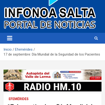
Portal de noticias
Infonoa Salta
Inicio
Efemérides
17 de septiembre: Día Mundial de la Seguridad de los Pacientes
EFEMÉRIDES