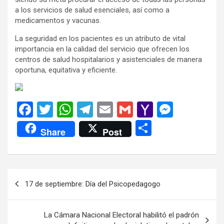
a los servicios de salud esenciales, así como a
medicamentos y vacunas.
La seguridad en los pacientes es un atributo de vital
importancia en la calidad del servicio que ofrecen los
centros de salud hospitalarios y asistenciales de manera
oportuna, equitativa y eficiente.
F
T
W
T
E
G
Y
M
a
wi
h
el
m
m
a
es
C
Share
Post
ce
tt
at
e
ail
ail
h
se
o
b
er
s
gr
o
n
m
o
A
a
o
g
p
Navegación
17 de septiembre: Día del Psicopedagogo
o
p
m
M
er
ar
de
k
p
ail
tir
entradas
La Cámara Nacional Electoral habilitó el padrón