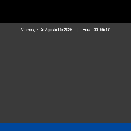
Viernes, 7 De Agosto De 2026
|
Hora:
11:55:49
|
Saltar