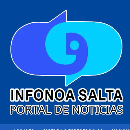
al
contenido
Portal de noticias
Infonoa Salta