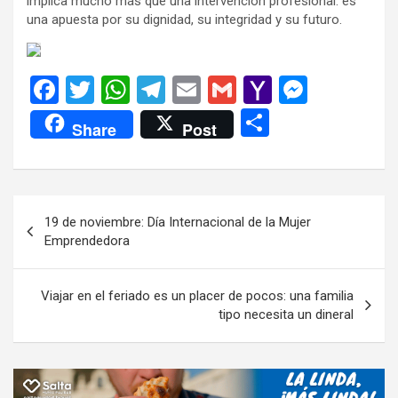
implica mucho más que una intervención profesional: es
una apuesta por su dignidad, su integridad y su futuro.
F
T
W
T
E
G
Y
M
a
wi
h
el
m
m
a
es
C
Share
Post
ce
tt
at
e
ail
ail
h
se
o
b
er
s
gr
o
n
m
o
A
a
o
g
p
Navegación
19 de noviembre: Día Internacional de la Mujer
o
p
m
M
er
ar
de
Emprendedora
k
p
ail
tir
entradas
Viajar en el feriado es un placer de pocos: una familia
tipo necesita un dineral