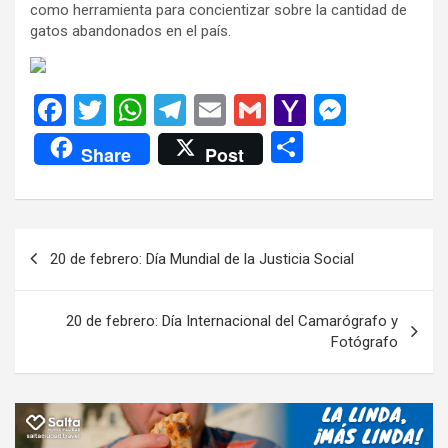
como herramienta para concientizar sobre la cantidad de
gatos abandonados en el país.
F
T
W
T
E
G
Y
M
a
wi
h
el
m
m
a
es
C
Share
Post
ce
tt
at
e
ail
ail
h
se
o
b
er
s
gr
o
n
m
o
A
a
o
g
p
Navegación
20 de febrero: Día Mundial de la Justicia Social
o
p
m
M
er
ar
de
k
p
ail
tir
entradas
20 de febrero: Día Internacional del Camarógrafo y
Fotógrafo