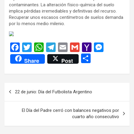
contaminantes. La alteración físico-química del suelo
implica pérdidas irremediables y definitivas del recurso.
Recuperar unos escasos centímetros de suelos demanda
por lo menos medio milenio.
F
T
W
T
E
G
Y
M
a
wi
h
el
m
m
a
es
C
Share
Post
ce
tt
at
e
ail
ail
h
se
o
b
er
s
gr
o
n
m
o
A
a
o
g
p
Navegación
22 de junio: Día del Futbolista Argentino
o
p
m
M
er
ar
de
k
p
ail
tir
entradas
El Día del Padre cerró con balances negativos por
cuarto año consecutivo