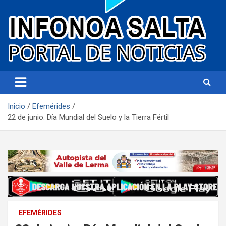
Portal de noticias
Infonoa Salta
Inicio
Efemérides
22 de junio: Día Mundial del Suelo y la Tierra Fértil
EFEMÉRIDES