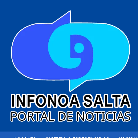
al
contenido
Portal de noticias
Infonoa Salta