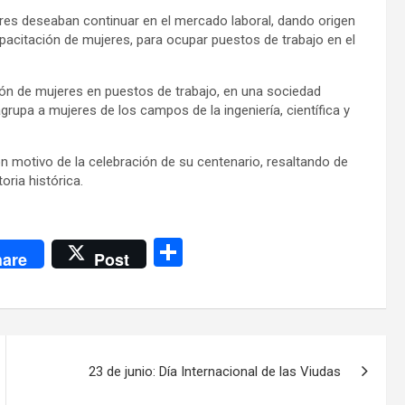
res deseaban continuar en el mercado laboral, dando origen
apacitación de mujeres, para ocupar puestos de trabajo en el
ión de mujeres en puestos de trabajo, en una sociedad
rupa a mujeres de los campos de la ingeniería, científica y
on motivo de la celebración de su centenario, resaltando de
oria histórica.
C
are
Post
o
m
p
ar
23 de junio: Día Internacional de las Viudas
tir