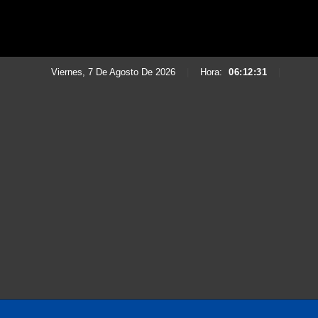
Viernes, 7 De Agosto De 2026
|
Hora:
06:12:32
|
Saltar