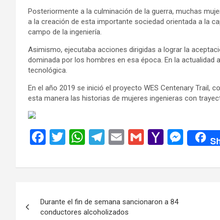
Posteriormente a la culminación de la guerra, muchas muje
a la creación de esta importante sociedad orientada a la c
campo de la ingeniería.
Asimismo, ejecutaba acciones dirigidas a lograr la aceptac
dominada por los hombres en esa época. En la actualidad ag
tecnológica.
En el año 2019 se inició el proyecto WES Centenary Trail, c
esta manera las historias de mujeres ingenieras con trayect
F
T
W
T
E
G
Y
M
Sh
a
wi
h
el
m
m
a
es
ce
tt
at
e
ail
ail
h
se
b
er
s
gr
o
n
Navegación
o
A
a
o
g
Durante el fin de semana sancionaron a 84
de
o
p
m
M
er
conductores alcoholizados