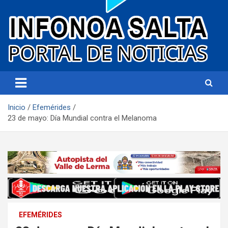
Portal de noticias
Infonoa Salta
Inicio
Efemérides
23 de mayo: Día Mundial contra el Melanoma
EFEMÉRIDES