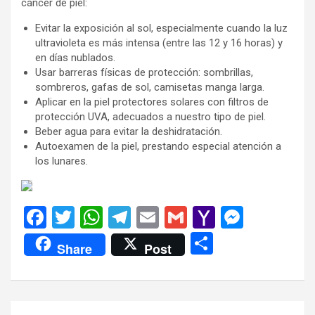
cáncer de piel:
Evitar la exposición al sol, especialmente cuando la luz
ultravioleta es más intensa (entre las 12 y 16 horas) y
en días nublados.
Usar barreras físicas de protección: sombrillas,
sombreros, gafas de sol, camisetas manga larga.
Aplicar en la piel protectores solares con filtros de
protección UVA, adecuados a nuestro tipo de piel.
Beber agua para evitar la deshidratación.
Autoexamen de la piel, prestando especial atención a
los lunares.
F
T
W
T
E
G
Y
M
a
wi
h
el
m
m
a
es
C
Share
Post
ce
tt
at
e
ail
ail
h
se
o
b
er
s
gr
o
n
m
o
A
a
o
g
p
Navegación