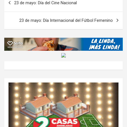
23 de mayo: Día del Cine Nacional
o
p
m
M
er
ar
de
k
p
ail
tir
entradas
23 de mayo: Día Internacional del Fútbol Femenino