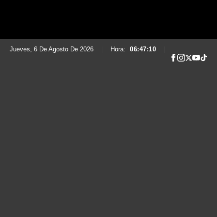
Jueves, 6 De Agosto De 2026
|
Hora:
06:47:12
|