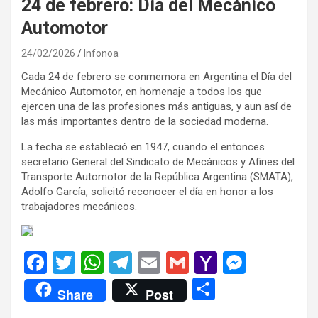
24 de febrero: Día del Mecánico
Automotor
24/02/2026
Infonoa
Cada 24 de febrero se conmemora en Argentina el Día del
Mecánico Automotor, en homenaje a todos los que
ejercen una de las profesiones más antiguas, y aun así de
las más importantes dentro de la sociedad moderna.
La fecha se estableció en 1947, cuando el entonces
secretario General del Sindicato de Mecánicos y Afines del
Transporte Automotor de la República Argentina (SMATA),
Adolfo García, solicitó reconocer el día en honor a los
trabajadores mecánicos.
F
T
W
T
E
G
Y
M
a
wi
h
el
m
m
a
es
C
Share
Post
ce
tt
at
e
ail
ail
h
se
o