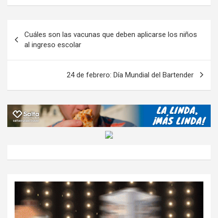
b
er
s
gr
o
n
m
o
A
a
o
g
p
Navegación
Cuáles son las vacunas que deben aplicarse los niños
o
p
m
M
er
ar
de
al ingreso escolar
k
p
ail
tir
entradas
24 de febrero: Día Mundial del Bartender