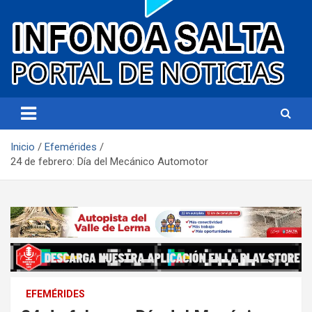
Portal de noticias
Infonoa Salta
Inicio
Efemérides
24 de febrero: Día del Mecánico Automotor
EFEMÉRIDES