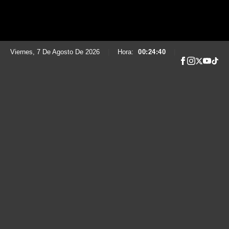
Viernes, 7 De Agosto De 2026
|
Hora:
00:24:41
|