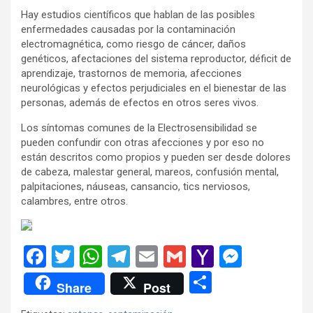
Hay estudios científicos que hablan de las posibles
enfermedades causadas por la contaminación
electromagnética, como riesgo de cáncer, daños
genéticos, afectaciones del sistema reproductor, déficit de
aprendizaje, trastornos de memoria, afecciones
neurológicas y efectos perjudiciales en el bienestar de las
personas, además de efectos en otros seres vivos.
Los síntomas comunes de la Electrosensibilidad se
pueden confundir con otras afecciones y por eso no
están descritos como propios y pueden ser desde dolores
de cabeza, malestar general, mareos, confusión mental,
palpitaciones, náuseas, cansancio, tics nerviosos,
calambres, entre otros.
F
T
W
T
E
G
Y
M
a
wi
h
el
m
m
a
es
C
Share
Post
ce
tt
at
e
ail
ail
h
se
o