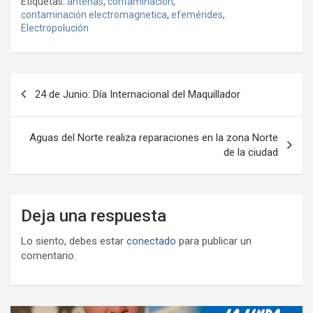
Etiquetas:
antenas
,
contaminación
,
b
er
s
gr
o
n
m
contaminación electromagnetica
,
efemérides
,
o
A
a
o
g
Electropolución
p
o
p
m
M
er
ar
k
p
ail
tir
Navegación
24 de Junio: Día Internacional del Maquillador
de
entradas
Aguas del Norte realiza reparaciones en la zona Norte
de la ciudad
Deja una respuesta
Lo siento, debes estar
conectado
para publicar un
comentario.