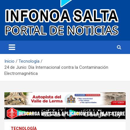
Portal de noticias
Infonoa Salta
Inicio
Tecnología
24 de Junio: Día Internacional contra la Contaminación
Electromagnética
TECNOLOGÍA