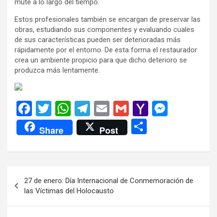
mute a lo largo del tiempo.
Estos profesionales también se encargan de preservar las
obras, estudiando sus componentes y evaluando cuales
de sus características pueden ser deterioradas más
rápidamente por el entorno. De esta forma el restaurador
crea un ambiente propicio para que dicho deterioro se
produzca más lentamente.
F
T
W
T
E
G
Y
M
a
wi
h
el
m
m
a
es
C
Share
Post
ce
tt
at
e
ail
ail
h
se
o
b
er
s
gr
o
n
m
o
A
a
o
g
p
Navegación
27 de enero: Día Internacional de Conmemoración de
o
p
m
M
er
ar
de
las Víctimas del Holocausto
k
p
ail
tir
entradas