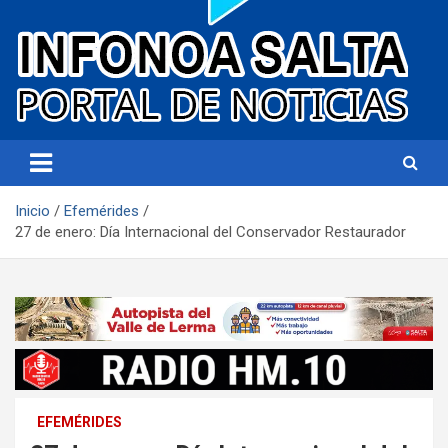
Portal de noticias
Infonoa Salta
Inicio
Efemérides
27 de enero: Día Internacional del Conservador Restaurador
EFEMÉRIDES