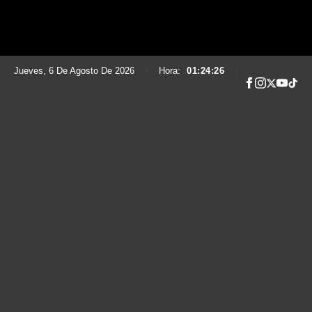
Jueves, 6 De Agosto De 2026
|
Hora:
01:24:27
|