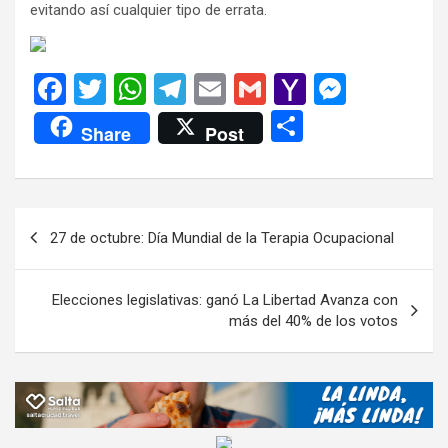
evitando así cualquier tipo de errata.
F
T
W
T
E
G
Y
M
a
wi
h
el
m
m
a
es
C
Share
Post
ce
tt
at
e
ail
ail
h
se
o
b
er
s
gr
o
n
m
o
A
a
o
g
p
Navegación
27 de octubre: Día Mundial de la Terapia Ocupacional
o
p
m
M
er
ar
de
k
p
ail
tir
entradas
Elecciones legislativas: ganó La Libertad Avanza con
más del 40% de los votos