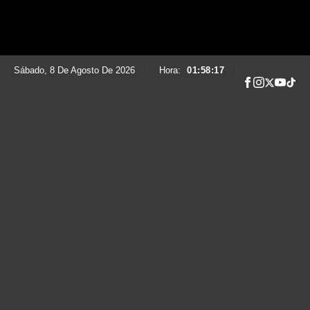
Sábado, 8 De Agosto De 2026
|
Hora:
01:58:18
|