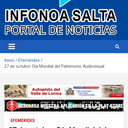
Portal de noticias
Infonoa Salta
Inicio
Efemérides
27 de octubre: Día Mundial del Patrimonio Audiovisual
EFEMÉRIDES