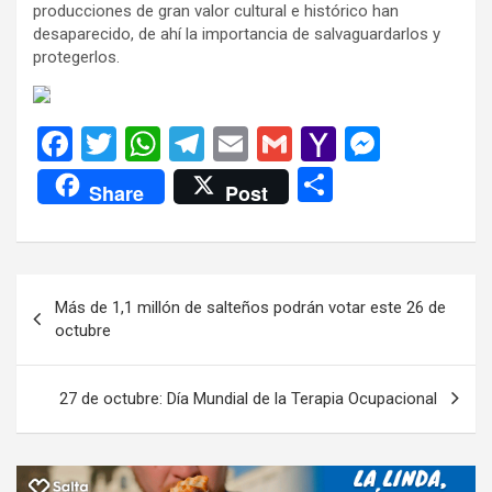
producciones de gran valor cultural e histórico han
desaparecido, de ahí la importancia de salvaguardarlos y
protegerlos.
F
T
W
T
E
G
Y
M
a
wi
h
el
m
m
a
es
C
Share
Post
ce
tt
at
e
ail
ail
h
se
o
b
er
s
gr
o
n
m
o
A
a
o
g
p
Navegación
Más de 1,1 millón de salteños podrán votar este 26 de
o
p
m
M
er
ar
de
octubre
k
p
ail
tir
entradas
27 de octubre: Día Mundial de la Terapia Ocupacional