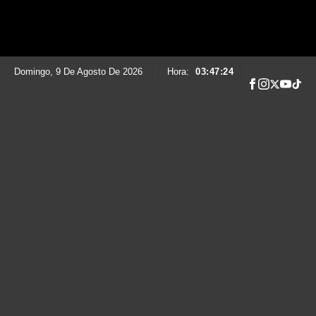
Domingo, 9 De Agosto De 2026
|
Hora:
03:47:25
|