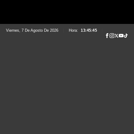
Viernes, 7 De Agosto De 2026
|
Hora:
13:45:46
|