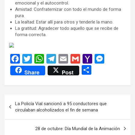
emocional y el autocontrol.
Amistad: Confraternizar con todo el mundo de forma
pura.
La lealtad: Estar allí para otros y tenderle la mano.
La gratitud: Agradecer todo aquello que se recibe de
forma correcta.
F
T
W
T
E
G
Y
M
a
wi
h
el
m
m
a
es
C
Share
Post
ce
tt
at
e
ail
ail
h
se
o
b
er
s
gr
o
n
m
o
A
a
o
g
p
Navegación
La Policía Vial sancionó a 95 conductores que
o
p
m
M
er
ar
de
circulaban alcoholizados el fin de semana
k
p
ail
tir
entradas
28 de octubre: Día Mundial de la Animación