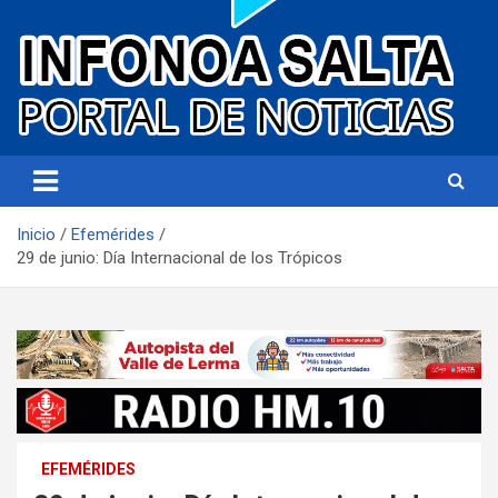
Portal de noticias
Infonoa Salta
Inicio
Efemérides
29 de junio: Día Internacional de los Trópicos
EFEMÉRIDES