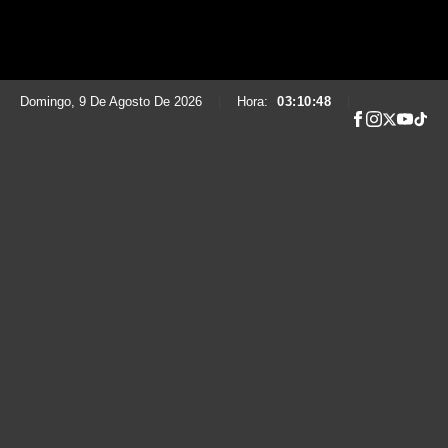
Domingo, 9 De Agosto De 2026
|
Hora:
03:10:49
|