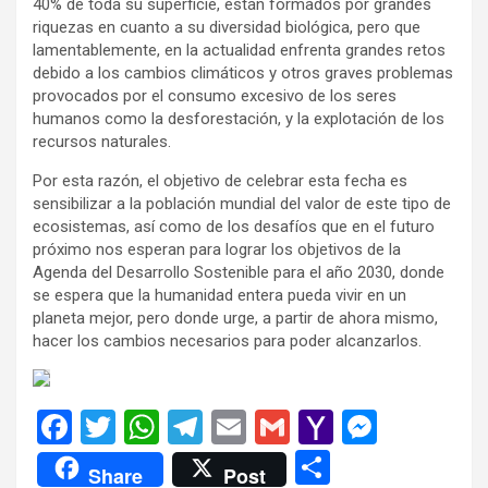
40% de toda su superficie, están formados por grandes
riquezas en cuanto a su diversidad biológica, pero que
lamentablemente, en la actualidad enfrenta grandes retos
debido a los cambios climáticos y otros graves problemas
provocados por el consumo excesivo de los seres
humanos como la desforestación, y la explotación de los
recursos naturales.
Por esta razón, el objetivo de celebrar esta fecha es
sensibilizar a la población mundial del valor de este tipo de
ecosistemas, así como de los desafíos que en el futuro
próximo nos esperan para lograr los objetivos de la
Agenda del Desarrollo Sostenible para el año 2030, donde
se espera que la humanidad entera pueda vivir en un
planeta mejor, pero donde urge, a partir de ahora mismo,
hacer los cambios necesarios para poder alcanzarlos.
F
T
W
T
E
G
Y
M
a
wi
h
el
m
m
a
es
C
Share
Post