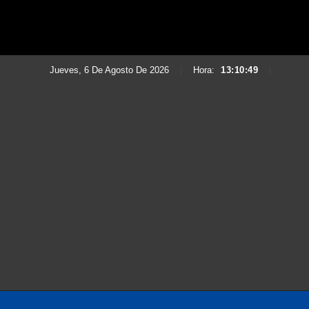
Jueves, 6 De Agosto De 2026
|
Hora:
13:10:51
|
Saltar