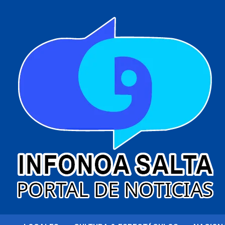
al
contenido
Portal de noticias
Infonoa Salta