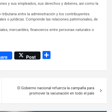
trones y sus empleados, sus derechos y deberes, así como la
o-tributaria entre la administración y los contribuyentes.
rales o jurídicas. Comprende las relaciones patrimoniales, de
ales, mercantiles, financieros entre personas naturales o
C
are
Post
o
m
p
ar
El Gobierno nacional refuerza la campaña para
tir
promover la vacunación en todo el país