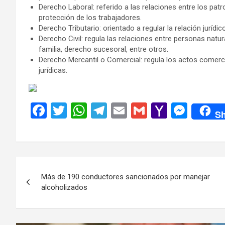
Derecho Laboral: referido a las relaciones entre los pa
protección de los trabajadores.
Derecho Tributario: orientado a regular la relación jurídic
Derecho Civil: regula las relaciones entre personas natu
familia, derecho sucesoral, entre otros.
Derecho Mercantil o Comercial: regula los actos comerci
jurídicas.
F
T
W
T
E
G
Y
M
Sh
a
wi
h
el
m
m
a
es
ce
tt
at
e
ail
ail
h
se
b
er
s
gr
o
n
Navegación
o
A
a
o
g
Más de 190 conductores sancionados por manejar
de
o
p
m
M
er
alcoholizados
k
p
ail
entradas