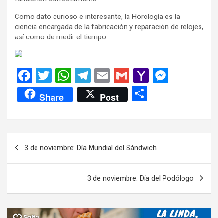
Como dato curioso e interesante, la Horología es la
ciencia encargada de la fabricación y reparación de relojes,
así como de medir el tiempo.
F
T
W
T
E
G
Y
M
a
wi
h
el
m
m
a
es
C
Share
Post
ce
tt
at
e
ail
ail
h
se
o
b
er
s
gr
o
n
m
o
A
a
o
g
p
Navegación
3 de noviembre: Día Mundial del Sándwich
o
p
m
M
er
ar
de
k
p
ail
tir
entradas
3 de noviembre: Día del Podólogo