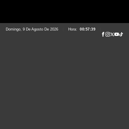
Domingo, 9 De Agosto De 2026
|
Hora:
00:57:40
|