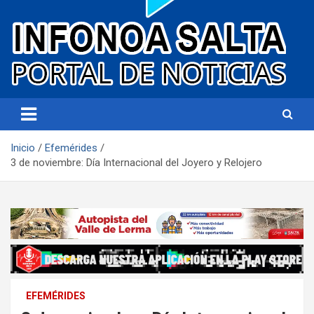
Portal de noticias
Infonoa Salta
Inicio
Efemérides
3 de noviembre: Día Internacional del Joyero y Relojero
EFEMÉRIDES