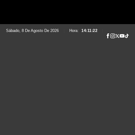
Sábado, 8 De Agosto De 2026
|
Hora:
14:11:23
|