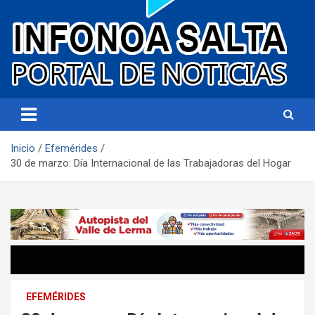
Portal de noticias
Infonoa Salta
Inicio
Efemérides
30 de marzo: Día Internacional de las Trabajadoras del Hogar
EFEMÉRIDES